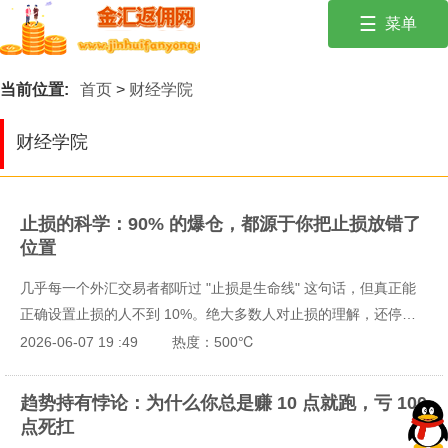
☰
菜单
投资有风险，入市需谨慎。保持冷静，遵循风险管理原则！
首页
当前位置:
首页
>
财经学院
外汇经纪商
财经学院
交易商优惠活
动
财经学院
止损的科学：90% 的爆仓，都源于你把止损放错了
位置
行情建议
几乎每一个外汇交易者都听过 "止损是生命线" 这句话，但真正能
财经新闻
正确设置止损的人不到 10%。绝大多数人对止损的理解，还停留
在 "随便找个位置放一个，防止亏太多" 的层面。于是就出现了这
2026-06-07 19 :49
热度：500℃
样的魔幻循环：止损设近了，总是被正常波动精准扫掉，然后价格
朝着你预期的方向狂奔；止损设远了，一次错误就亏掉半个月的利
趋势持有悖论：为什么你总是赚 10 点就跑，亏 100
润；更有甚者，觉得止损没用，干脆不设止损，最后在一次极端行
点死扛
情中直接爆仓。