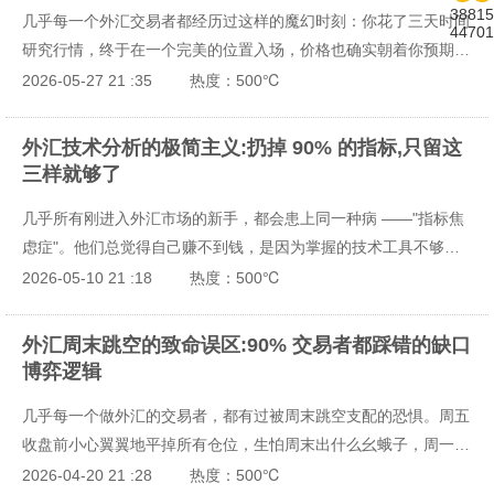
38815
几乎每一个外汇交易者都经历过这样的魔幻时刻：你花了三天时间
44701
研究行情，终于在一个完美的位置入场，价格也确实朝着你预期的
方向走了。可刚赚了 20 点，你的心跳就开始加速，脑子里不断有
2026-05-27 21 :35
热度：500℃
个声音在喊："赶紧平仓吧，万一跌回去怎么办？" 于是你手一抖，
平掉了仓位，看着价格一路涨了 200 点，拍断大腿。而另一次，
外汇技术分析的极简主义:扔掉 90% 的指标,只留这
你同样在一个看似完美的位置入场，结果价格反向走了 20 点，你
三样就够了
却告诉自己："再等等，一定会回来的。" 最后眼睁睁看着亏损从
几乎所有刚进入外汇市场的新手，都会患上同一种病 ——"指标焦
20 点变成 50 点，再变成 200 点，直到爆仓。
虑症"。他们总觉得自己赚不到钱，是因为掌握的技术工具不够
多。于是疯狂下载各种指标，把图表塞得满满当当：MACD、
2026-05-10 21 :18
热度：500℃
RSI、布林带、KDJ、CCI、斐波那契…… 最后得到的不是清晰的
交易信号，而是满屏互相矛盾的指示，越看越迷茫，越做越亏损。
外汇周末跳空的致命误区:90% 交易者都踩错的缺口
博弈逻辑
几乎每一个做外汇的交易者，都有过被周末跳空支配的恐惧。周五
收盘前小心翼翼地平掉所有仓位，生怕周末出什么幺蛾子，周一开
盘直接跳空扫损；或是看到周一开盘的大幅跳空，脑子一热要么追
2026-04-20 21 :28
热度：500℃