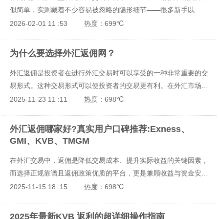
似简单，实则藏着不少容易被忽略的隐形细节——很多新手以
为“填完信息、传完证件就完事”，却因官网找错、账户类型选错、
2026-02-01 11 :53
热度：699℃
材料不合规等问题，导致开户卡壳甚至错失交易时机。不同于市面
上千篇一律的流程罗列，这里结合2026年平台最新优化的开户体
为什么要选择外汇返佣网？
系，从真人实操视角，一步步拆解从官网甄别到账户激活的全流
外汇返佣是投资者在进行外汇交易时可以享受的一种非常重要的交
程，每一个细节都对应真实开户场景，拒绝空泛表述，更不胡编乱
易形式。这种交易形式可以使投资者的交易更有利。在外汇市场
造。
上，大量代理商为了能够吸引更多投资者的关注，所以为投资者提
2025-11-23 11 :11
热度：698℃
供外汇返佣的优势。
外汇返佣哪家好?真实用户口碑推荐:Exness、
GMI、KVB、TMGM
在外汇交易中，返佣是降低交易成本、提升实际收益的关键因素，
而选择正规靠谱且返佣政策优质的平台，更是兼顾收益与资金安全
的核心。结合海量交易者的真实体验和口碑反馈，Exness、
2025-11-15 18 :15
热度：698℃
GMI、KVB、TMGM 四大平台凭借透明的返佣规则、丰厚的返还
比例和稳定的服务表现，成为市场热门之选。下面从返佣优势、用
2025年最新KVB 返利的超详细操作指南