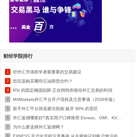
财经学院排行
对外汇市场初学者最重要的交易建议
1
您应该购买哪些石油期货合约？
2
RSI 的固定阈值陷阱:正在悄悄吞噬你外汇交易的利润
3
M4Markets外汇平台开户流程及注意事项（2026年版）
4
新手外汇平台筛选避坑指南:躲开 90% 的雷区
5
外汇返佣哪家好?真实用户口碑推荐:Exness、GMI、KVB、TMGM
6
为什么要选择外汇返佣网？
7
EXNESS 开户全流程注意事项:从合规验证到账户激活的关键指南
8