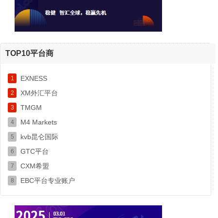
TOP10平台商
EXNESS
1
XM外汇平台
2
TMGM
3
M4 Markets
4
kvb昆仑国际
5
GTC平台
6
CXM希盟
7
EBC平台专业账户
8