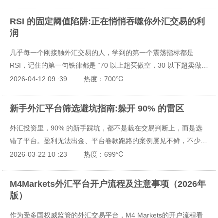
单要么赌回补，结果要么追在山顶谷底，要么赌回补赌到爆仓。我
见过太多交易者，一笔周末跳空的亏损，就吞掉了一整个月的盈
RSI 的固定阈值陷阱:正在悄悄吞噬你外汇交易的利
利，而他们踩坑的根源，从来都不是运气不好，而是死守着一句从
润
股市里抄来的、根本不适配外汇市场的铁律：缺口必补。
几乎每一个刚接触外汇交易的人，学到的第一个震荡指标都是
RSI，记住的第一句铁律都是 “70 以上超买做空，30 以下超卖做
多”。但绝大多数交易者最终都会发现，这条铁律在外汇市场里，
2026-04-12 09 :39
热度：700℃
更像是一张通往连续止损的单程票 ——2025 年上半年美元的单边
牛市里，EUR/USD 的日线 RSI 曾连续 11 个交易日趴在 30 线下
新手外汇平台筛选避坑指南:躲开 90% 的雷区
方，每一次按 “超卖做多” 进场的交易者，都被随后的下跌砸得头
外汇投资里，90% 的新手踩坑，都不是栽在交易判断上，而是选
破血流；而 USD/JPY 的 RSI 在 70 上方横了整整两周，做空的人
错了平台。盈利无法出金、平台卷款跑路的案例屡见不鲜，不少人
眼睁睁看着价格从 142 拉到 147，保证金账户不断缩水。
因此直接对整个市场失去信心。事实上，选对合规平台，不仅能守
2026-03-22 10 :23
热度：699℃
住资金安全的底线，更能减少不必要的交易损耗，让交易回归市场
本身。下面就从三大核心维度，给新手一套可落地、无套路的平台
M4Markets外汇平台开户流程及注意事项（2026年
筛选方法论，照着做就能筛出靠谱平台。
版）
作为受多国权威监管的外汇交易平台，M4 Markets的开户流程看