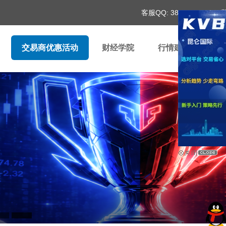
客服QQ:
3881544701
交易商优惠活动
财经学院
行情建议
财