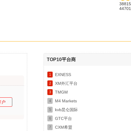
38815
44701
TOP10平台商
EXNESS
1
XM外汇平台
2
TMGM
3
M4 Markets
4
开户
kvb昆仑国际
5
GTC平台
6
CXM希盟
7