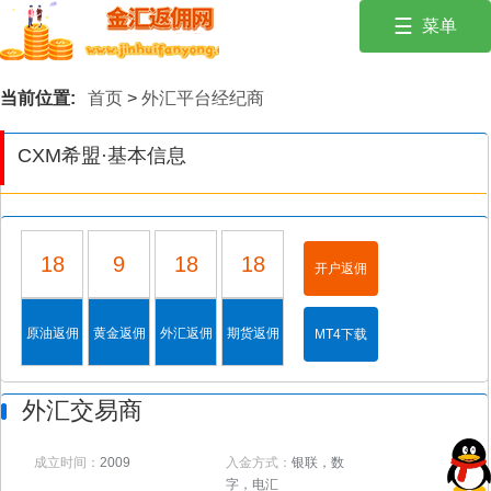
☰
菜单
投资有风险，入市需谨慎。保持冷静，遵循风险管理原则！
首页
当前位置:
首页
>
外汇平台经纪商
外汇经纪商
CXM希盟·基本信息
交易商优惠活
动
财经学院
18
9
18
18
开户返佣
行情建议
财经新闻
原油返佣
黄金返佣
外汇返佣
期货返佣
MT4下载
外汇交易商
成立时间：
2009
入金方式：
银联，数
字，电汇