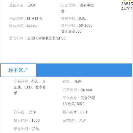
38815
最低入金：
10.0
出金优惠：
没有手续
44701
费
平台软件：
MT4 MT5
交易手数：
0.01
经营模式：
stp ecn
杠杆倍数：
50-1000
黄金最高500
监管机构：
英国FCA和毛里求斯FSC
标准账户
交易品种：
外汇、贵
锁仓：
允许
金属、CFD、数字货
点差类型：
stp ecn
币
平台点差：
黄金25返
18 欧美18返9
剥头皮：
允许
最小头寸：
0.01
最大杠杆：
1000
EA交易：
允许
爆仓比例：
40%