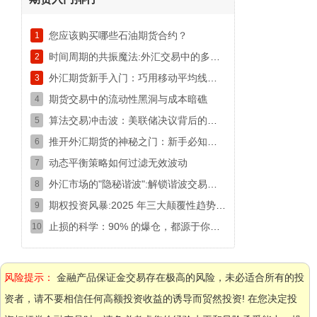
您应该购买哪些石油期货合约？
1
时间周期的共振魔法:外汇交易中的多维度趋势密码
2
外汇期货新手入门：巧用移动平均线捕捉交易时机
3
期货交易中的流动性黑洞与成本暗礁
4
算法交易冲击波：美联储决议背后的高频交易密码
5
推开外汇期货的神秘之门：新手必知的入门生存指南
6
动态平衡策略如何过滤无效波动
7
外汇市场的"隐秘谐波":解锁谐波交易模式的盈利密码
8
期权投资风暴:2025 年三大颠覆性趋势,新手必看的生存指南！
9
止损的科学：90% 的爆仓，都源于你把止损放错了位置
10
风险提示：
金融产品保证金交易存在极高的风险，未必适合所有的投
资者，请不要相信任何高额投资收益的诱导而贸然投资! 在您决定投