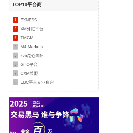
TOP10平台商
EXNESS
1
XM外汇平台
2
TMGM
3
M4 Markets
4
kvb昆仑国际
5
GTC平台
6
CXM希盟
7
EBC平台专业账户
8