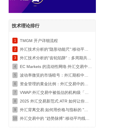
技术理论排行
TMGM 开户详细流程
1
外汇技术分析的"隐形动能尺":移动平均线斜率为何比交叉信号更靠谱
2
外汇技术分析的"齿轮陷阱"：多周期共振为何总在信号叠加后失效
3
EC Markets 的流动性网络:外汇交易中的无缝连接艺术
4
波动率微笑的市场暗号：外汇期权中的非对称密码
5
资金管理的黄金比例：外汇交易中的仓位生存术
6
VWAP:外汇交易中被低估的机构级「隐形锚点」
7
2025 外汇交易新范式:ATR 如何让你在波动中精准锁定利润？
8
外汇背离交易:如何用价格与指标的 "分歧" 捕捉反转信号
9
外汇交易中的 "趋势脉搏":移动平均线斜率的实战洞察术
10